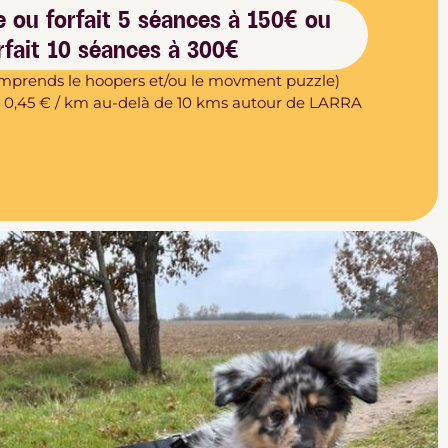
 ou forfait 5 séances à 150€ ou
rfait 10 séances à 300€
 comprends le hoopers et/ou le movment puzzle)
 : 0,45 € / km au-delà de 10 kms autour de LARRA