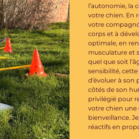
l’autonomie, la 
votre chien. En 
votre compagno
corps et à déve
optimale, en ren
musculature et se
quel que soit l’â
sensibilité, cet
d’évoluer à son
côtés de son hu
privilégié pour r
votre chien une
bienveillance. J
réactifs en prop