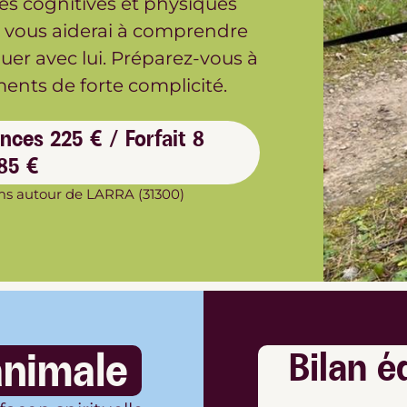
es cognitives et physiques
e vous aiderai à comprendre
er avec lui. Préparez-vous à
ments de forte complicité.
nces 225 € / Forfait 8
85 €
kms autour de LARRA (31300)
nimale
Bilan é