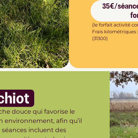
35€/séance
fo
(le forfait activité
Frais kilométriques
(31300)
chiot
e douce qui favorise le
n environnement, afin qu’il
séances incluent des