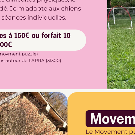
é. Je m’adapte aux chiens
 séances individuelles.
es à 150€ ou forfait 10
300€
le movment puzzle)
kms autour de LARRA (31300)
Moveme
Le Movement puzz